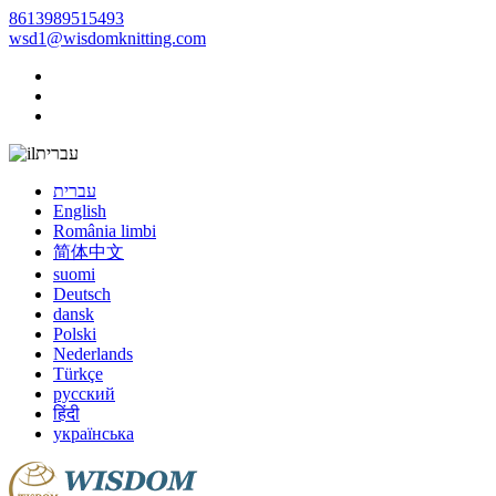
8613989515493
wsd1@wisdomknitting.com
עברית
עברית
English
România limbi
简体中文
suomi
Deutsch
dansk
Polski
Nederlands
Türkçe
русский
हिंदी
українська