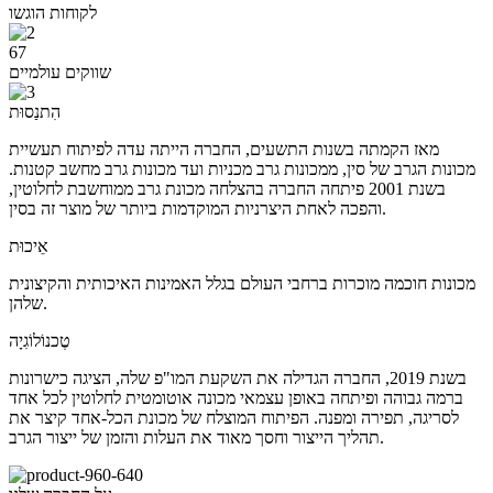
לקוחות הוגשו
67
שווקים עולמיים
הִתנַסוּת
מאז הקמתה בשנות התשעים, החברה הייתה עדה לפיתוח תעשיית
מכונות הגרב של סין, ממכונות גרב מכניות ועד מכונות גרב מחשב קטנות.
בשנת 2001 פיתחה החברה בהצלחה מכונת גרב ממוחשבת לחלוטין,
והפכה לאחת היצרניות המוקדמות ביותר של מוצר זה בסין.
אֵיכוּת
מכונות חוכמה מוכרות ברחבי העולם בגלל האמינות האיכותית והקיצונית
שלהן.
טֶכנוֹלוֹגִיָה
בשנת 2019, החברה הגדילה את השקעת המו"פ שלה, הציגה כישרונות
ברמה גבוהה ופיתחה באופן עצמאי מכונה אוטומטית לחלוטין לכל אחד
לסריגה, תפירה ומפנה. הפיתוח המוצלח של מכונת הכל-אחד קיצר את
תהליך הייצור וחסך מאוד את העלות והזמן של ייצור הגרב.