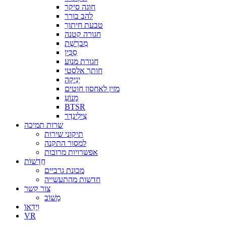
חוגה סיקר
להב בורר
טבעת חיתוך
חגורה קטנה
מִברֶשֶׁת
סַכִּין
חגורת מנוע
חותך אלסטי
יְנִיקָה
מזין לאחסון חוטים
מָנוֹעַ
BTSR
צִילִינדֶר
שרות תמיכה
תיקוני שירות
למסור התקנה
אפשרויות מרובות
חֲדָשׁוֹת
מכונת גרביים
חדשות מהתעשייה
צור קשר
מָשׁוֹב
וִידֵאוֹ
VR