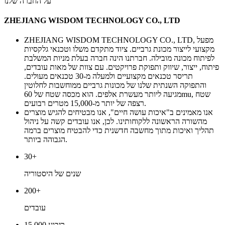
על החברה שלנו
ZHEJIANG WISDOM TECHNOLOGY CO., LTD
ZHEJIANG WISDOM TECHNOLOGY CO., LTD, מפעל
מקצועי לייצור מכונת גרביים. ציוד מתקדם משלו וטכנאי גלקסיות
לפיתוח מכונה מובילה. חברתנו הינה חברה בעלת מניות המשלבת
פיתוח, ייצור, שיווק ותפוקת פרויקטים. עם צוות של מאות עובדים,
תריסר טכנאים מקצועיים ולמעלה מ-30 טכנאים מעולים.
והתפוקה השנתית שלנו של מכונות גרביים ממוחשבות לחלוטין
מגיעה ליותר מעשרת אלפים. הוא מכסה שטח של 60mu, שטח
רצפה של יותר מ-15,000 מטרים רבועים.
אנו מאמינים ב"איכות עושה חיים", אנו מבטיחים להגיש מוצרים
מהשורה הראשונה ללקוחותינו. לכן, אנו עובדים קשה על ניהול
תהליך ואיכות מתוך מחשבה חדשנית כדי להבטיח מוצרים ברמה
הגבוהה ביותר.
30+
שנים של היסטוריה
200+
עובדים
15,000 ריבוע